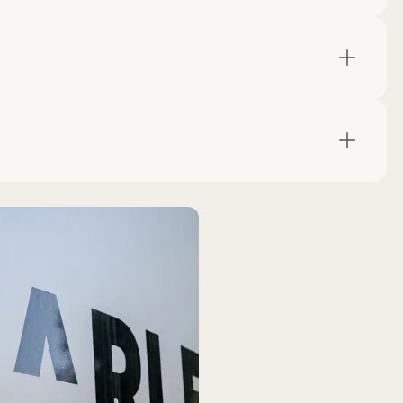
Trækhjul
HK/Nm
4 hjul
408 HK
/ 660 Nm
Bredde
Vægt
180 cm
2100 kg