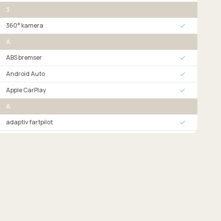
3
360° kamera
A
ABS bremser
Android Auto
Apple CarPlay
A
adaptiv fartpilot
alufælge
automatgear
automatisk nødbremse
B
bakkamera
blindvinkelsassistent