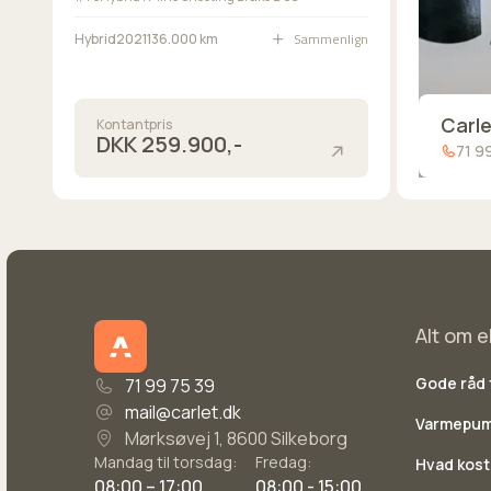
Benyt dig af et billigt grønt billån med 3,99% i fast
Sammenlign
Hybrid
2021
136.000 km
Carl
Kontantpris
DKK 259.900,-
71 9
Alt om el
Gode råd t
71 99 75 39
mail@carlet.dk
Varmepumpe
Mørksøvej 1, 8600 Silkeborg
Mandag til torsdag:
Fredag:
Hvad koste
08:00 – 17:00
08:00 - 15:00
en elbil?