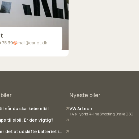
 rente 💸💸💸
et
9 75 39
mail@carlet.dk
biler
Nyeste biler
il når du skal købe elbil
VW Arteon
1,4 eHybrid R-line Shooting Brake DSG
 til elbil: Er den vigtig?
r det at udskifte batteriet i