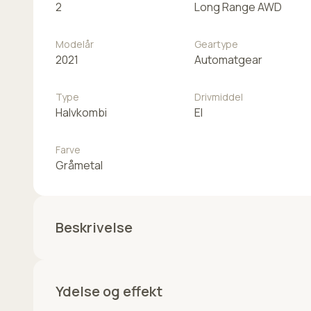
2
Long Range AWD
Modelår
Geartype
2021
Automatgear
Type
Drivmiddel
Halvkombi
El
Farve
Gråmetal
Beskrivelse
⭐⭐⭐BILEN KAN MONTERES MED ELEKTRISK-SVINGB
Ydelse og effekt
✅19" alufælge