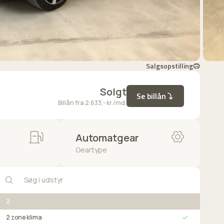
Salgsopstilling
Solgt
Se billån
Billån fra 2.633,- kr./md.
Automatgear
Geartype
2
2 zone klima