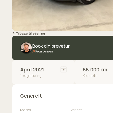
Tilbage til søgning
Book din prøvetur
Peter Jensen
April 2021
88.000 km
1. registering
Kilometer
Generelt
Model
Variant