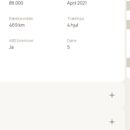
88.000
April 2021
Rækkevidde
Trækhjul
469 km
4 hjul
ABS bremser
Døre
Ja
5
ART TRÆK FOR 12.500 KR.⭐⭐⭐