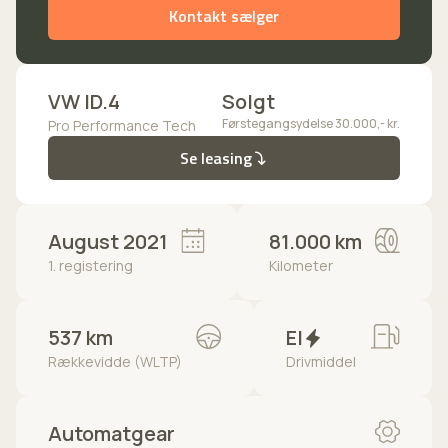
Kontakt sælger
VW ID.4
Solgt
Førstegangsydelse 30.000,- kr.
Pro Performance Tech
Se leasing
August 2021
81.000 km
1. registering
Kilometer
537 km
El
Rækkevidde (WLTP)
Drivmiddel
Automatgear