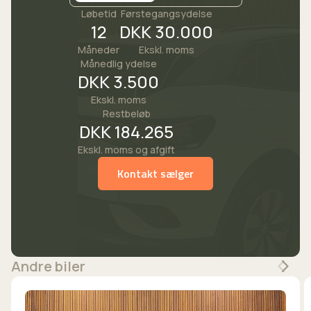
digitalt cockpit
Løbetid
Førstegangsydelse
12
DKK 30.000
dæktryksystem
Måneder
Ekskl. moms
E
Månedlig ydelse
DKK 3.500
el-betjent bagklap
Ekskl. moms
el-indstillelige forsæder
Restbeløb
el-klapbare sidespejle med varme
DKK 184.265
elektrisk parkeringsbremse
Ekskl. moms og afgift
F
Kontakt sælger
fjernbetjent centrallås
fjernlysassistent
fuld LED forlygter
G
Andre biler
glastag
H