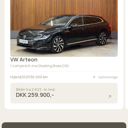
head-up display
I
ISOFIX
K
kabinevarmer
L
VW Arteon
læderrat
1,4 eHybrid R-line Shooting Brake DSG
M
Sammenlign
Hybrid
2021
136.000 km
musikstreaming via Bluetooth
Billån fra 2.823,- kr./md.
N
DKK 259.900,-
navigation
nøglefri adgang
P
parkeringssensor (bag)