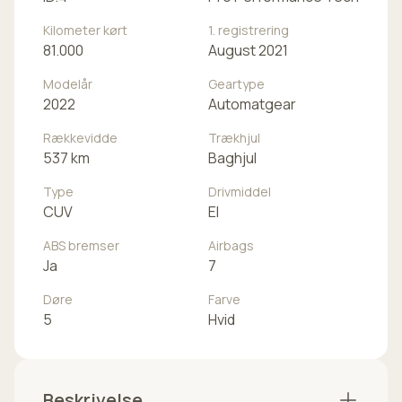
Kilometer kørt
1. registrering
81.000
August 2021
Modelår
Geartype
2022
Automatgear
Rækkevidde
Trækhjul
537 km
Baghjul
Type
Drivmiddel
CUV
El
ABS bremser
Airbags
Ja
7
Døre
Farve
5
Hvid
Beskrivelse