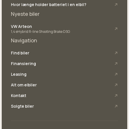
V
Hvor længe holder batteriet i en elbil?
vognbaneassistent
Nyeste biler
VW Arteon
1,4 eHybrid R-line Shooting Brake DSG
Navigation
Find biler
Finansiering
Leasing
Alt om elbiler
Kontakt
Solgte biler