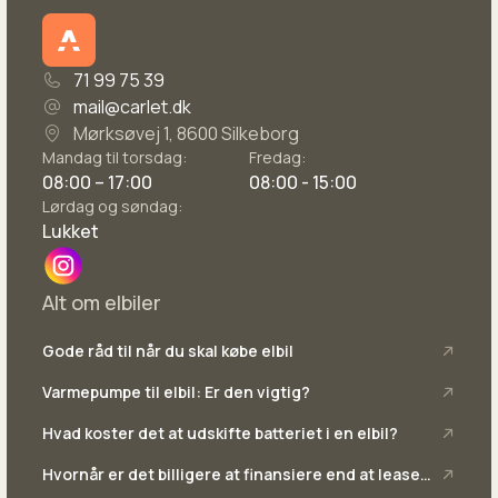
parkeringssensor (for)
R
71 99 75 39
mail@carlet.dk
ratvarme
Mørksøvej 1, 8600 Silkeborg
S
Mandag til torsdag:
Fredag:
08:00 – 17:00
08:00 - 15:00
service ok
Lørdag og søndag:
skiltegenkendelse
Lukket
splitbagsæde
svingbart anhængertræk (elektrisk)
Alt om elbiler
sædevarme
Gode råd til når du skal købe elbil
T
Varmepumpe til elbil: Er den vigtig?
tonede ruder
Hvad koster det at udskifte batteriet i en elbil?
træthedsregistrering
trådløs mobilopladning
Hvornår er det billigere at finansiere end at lease
en bil?