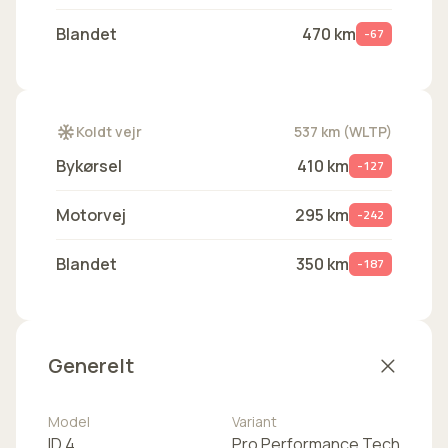
Blandet
470 km
-67
Koldt vejr
537 km (WLTP)
Bykørsel
410 km
-127
Motorvej
295 km
-242
Blandet
350 km
-187
Generelt
Model
Variant
ID.4
Pro Performance Tech