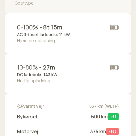
Geartype
0-100% -
8t 15m
AC 3-faset ladeboks 11 kW
Hjemme opladning
10-80% -
27m
DC ladeboks 143 kW
Hurtig opladning
Varmt vejr
537 km (WLTP)
Bykørsel
600 km
+63
Motorvej
375 km
-162